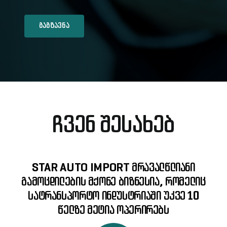
გაგზავნა
ᲩᲕᲔᲜ ᲨᲔᲡᲐᲮᲔᲑ
STAR AUTO IMPORT მრავალწლიანი
გამოცდილების მქონე ბიზნესია, რომელიც
სატრანსპორტო ინდუსტრიაში უკვე 10
წელზე მეტია ოპერირებს